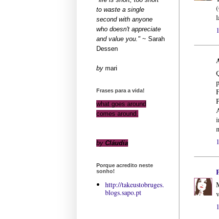
(
to waste a single
l
second with anyone
who doesn't appreciate
and value you."
~ Sar
ah
Dessen
by
mari
Q
p
F
Frases para a vida!
P
what goes around
A
comes around.
i
m
by
Cláudia
Porque acredito neste
sonho!
M
http://takeustobruges.
blogs.sapo.pt
v