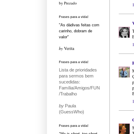
by Prezado
Frases para a vida!
"As dádivas feitas com
T
carinho, dobram de
E
valor"
by
Verita
Frases para a vida!
Lista de prioridades
para sermos bem
Q
sucedidas:
p
p
Família/Amigos/FUN
B
/Trabalho
by
Paula
(GuessWho)
Frases para a vida!
S
T
"life is short, too short