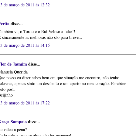
13 de março de 2011 às 12:32
Verita
disse...
ambém vi, o Tordo e o Rui Veloso a falar!!
 sinceramente as melhoras não são para breve...
13 de março de 2011 às 14:15
Flor de Jasmim
disse...
Manuela Querida
ue posso eu dizer sabes bem em que situação me encontro, não tenho
alavras, apenas sinto um desalento e um aperto no meu coração. Parabéns
elo post.
eijinho
13 de março de 2011 às 17:22
Graça Sampaio
disse...
e valeu a pena?
udo vale a pena se alma não for pequena!