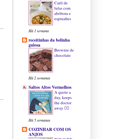
Caril de
lulas com
abóbora e
espinafres
Há 1 semana
receitinhas da belinha
gulosa
Brownie de
chocolate
Há 2 semanas
Saltos Altos Vermelhos
A quote a
day, keeps
the doctor
away ✍🏻
Há 5 semanas
COZINHAR COM OS
ANJOS