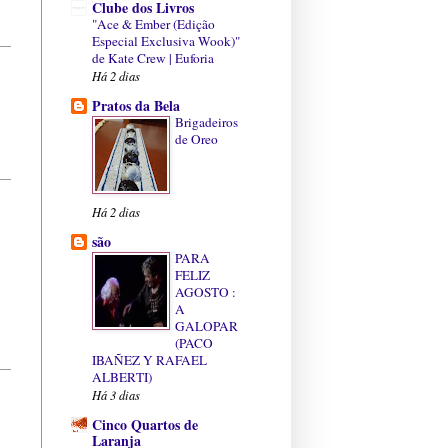
Clube dos Livros
"Ace & Ember (Edição
Especial Exclusiva Wook)"
de Kate Crew | Euforia
Há 2 dias
Pratos da Bela
Brigadeiros
de Oreo
Há 2 dias
são
PARA
FELIZ
AGOSTO :
A
GALOPAR
(PACO
IBAÑEZ Y RAFAEL
ALBERTI)
Há 3 dias
Cinco Quartos de
Laranja