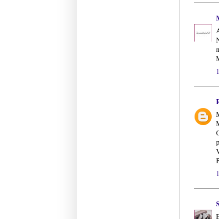
N
n
M
M
p
V
S
E