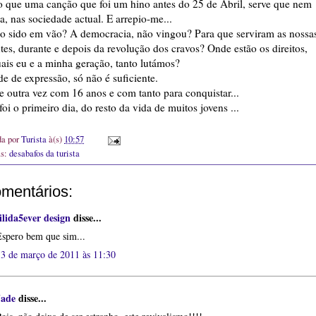
o que uma canção que foi um hino antes do 25 de Abril, serve que nem
, nas sociedade actual. E arrepio-me...
do sido em vão? A democracia, não vingou? Para que serviram as nossa
ntes, durante e depois da revolução dos cravos? Onde estão os direitos,
ais eu e a minha geração, tanto lutámos?
e de expressão, só não é suficiente.
e outra vez com 16 anos e com tanto para conquistar...
oi o primeiro dia, do resto da vida de muitos jovens ...
da por
Turista
à(s)
10:57
as:
desabafos da turista
omentários:
ilida5ever design
disse...
Espero bem que sim...
13 de março de 2011 às 11:30
Jade
disse...