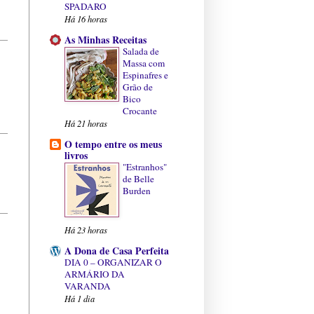
SPADARO
Há 16 horas
As Minhas Receitas
Salada de
Massa com
Espinafres e
Grão de
Bico
Crocante
Há 21 horas
O tempo entre os meus
livros
"Estranhos"
de Belle
Burden
Há 23 horas
A Dona de Casa Perfeita
DIA 0 – ORGANIZAR O
ARMÁRIO DA
VARANDA
Há 1 dia