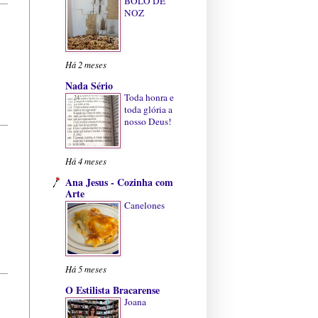
BOLO DE
NOZ
Há 2 meses
Nada Sério
Toda honra e
toda glória a
nosso Deus!
Há 4 meses
Ana Jesus - Cozinha com
Arte
Canelones
Há 5 meses
O Estilista Bracarense
Joana