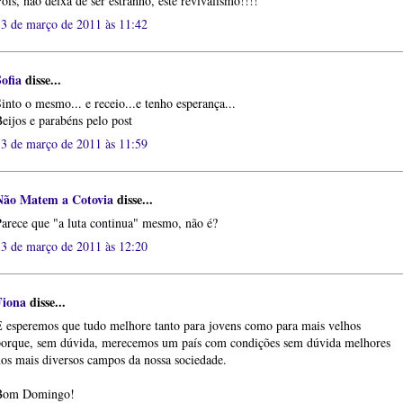
ois, não deixa de ser estranho, este revivalismo!!!!
13 de março de 2011 às 11:42
ofia
disse...
into o mesmo... e receio...e tenho esperança...
eijos e parabéns pelo post
13 de março de 2011 às 11:59
Não Matem a Cotovia
disse...
arece que "a luta continua" mesmo, não é?
13 de março de 2011 às 12:20
Fiona
disse...
 esperemos que tudo melhore tanto para jovens como para mais velhos
porque, sem dúvida, merecemos um país com condições sem dúvida melhores
os mais diversos campos da nossa sociedade.
Bom Domingo!