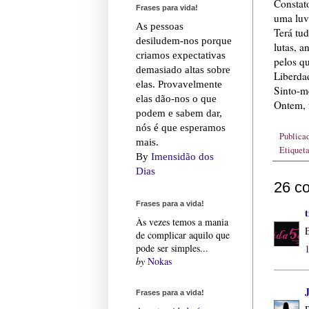
Constat
Frases para vida!
uma luva
As pessoas
Terá tu
desiludem-nos porque
lutas, a
criamos expectativas
pelos qu
demasiado altas sobre
Liberdad
elas. Provavelmente
Sinto-m
elas dão-nos o que
Ontem, f
podem e sabem dar,
nós é que esperamos
Publica
mais.
Etiquet
By
Imensidão dos
Dias
26 c
Frases para a vida!
t
Às vezes temos a mania
de complicar aquilo que
pode ser simples...
by
Nokas
Frases para a vida!