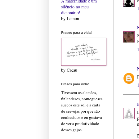
P
A maternidade é um
silêncio no meu
dicionário!
by Lemon
S
Frases para a vida!
S
B
by Cacau
P
Frases para vida!
Tivessem os alemães,
finlandeses, noruegueses,
suecos este sol e a carta
de cervejas por que são
E
conhecidos e eu gostava
de ver a produtividade
n
desses gajos.