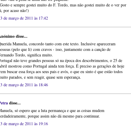
Gosto e sempre gostei muito do F. Tordo, mas não gostei muito de o ver por
á, por acaso não!)
13 de março de 2011 às 17:42
Anónimo disse...
uerida Manuela, concordo tanto com este texto. Inclusive apareceram
essoas (pelo que li) com cravos - isso, juntamente com a canção de
ernando Tordo, significa muito.
ortugal não teve grandes pessoas só na época dos descobrimentos, o 25 de
bril mostrou como Portugal ainda tem força. É preciso as gerações de hoje
rem buscar essa força aos seus pais e avós, o que eu sinto é que estão todos
uito parados, e sem reagir, quase sem esperança.
13 de março de 2011 às 18:46
Petra
disse...
anuela, só espero que a luta permaneça e que as coisas mudem
erdadeiramente, porque assim não dá mesmo para continuar.
13 de março de 2011 às 19:16