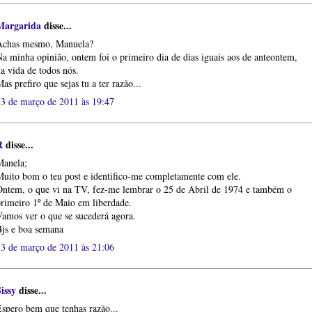
Margarida
disse...
Achas mesmo, Manuela?
a minha opinião, ontem foi o primeiro dia de dias iguais aos de anteontem,
a vida de todos nós.
as prefiro que sejas tu a ter razão...
13 de março de 2011 às 19:47
R
disse...
Manela;
uito bom o teu post e identifico-me completamente com ele.
Ontem, o que vi na TV, fez-me lembrar o 25 de Abril de 1974 e também o
rimeiro 1º de Maio em liberdade.
amos ver o que se sucederá agora.
Bjs e boa semana
13 de março de 2011 às 21:06
issy
disse...
spero bem que tenhas razão...